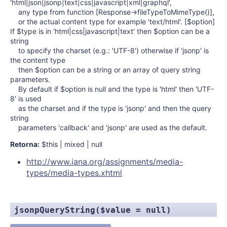
'html|json|jsonp|text|css|javascript|xml|graphql',
any type from function [Response->fileTypeToMimeType()],
or the actual content type for example 'text/html'. [$option]
If $type is in 'html|css|javascript|text' then $option can be a
string
to specify the charset (e.g.: 'UTF-8') otherwise if 'jsonp' is
the content type
then $option can be a string or an array of query string
parameters.
By default if $option is null and the type is 'html' then 'UTF-
8' is used
as the charset and if the type is 'jsonp' and then the query
string
parameters 'callback' and 'jsonp' are used as the default.
Retorna:
$this | mixed | null
http://www.iana.org/assignments/media-
types/media-types.xhtml
jsonpQueryString($value = null)