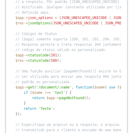
// a resposta. POr padrão [JSON_UNESCAPED_UNICODE] é uti
// minificado. Qualquer constante utilizada por [json_en
// definida aqui.
$app
-
>
json_options
=
(
JSON_UNESCAPED_UNICODE
|
JSON_PRET
$res
-
>
jsonOptions
(
JSON_UNESCAPED_UNICODE
|
JSON_PRETTY_P
// Códigos de Status
// [$app] somente suporta [200, 201, 202, 204, 205, 404 
// Response permite e trata respostas 304 juntamente com
// código de status válido ou personalizado.
$app
-
>
statusCode
(
201
)
;
$res
-
>
statusCode
(
500
)
;
// Uma função auxiliar [pageNotFound()] existe no Objeto
// ser utilizada para enviar uma resposta 404 juntamente
// padrão ou personalizada.
$app
-
>
get
(
'/document/:name'
,
function
(
$name
)
use
(
$app
)
if
(
$name
!==
'test'
)
{
return
$app
-
>
pageNotFound
(
)
;
}
return
'Teste'
;
}
)
;
// Especifique um arquivo ou a resposta; o arquivo espec
// transmitido para o cliente e enviado de uma maneira e