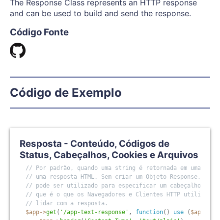
The Response Class represents an HTTP response
and can be used to build and send the response.
Código Fonte
Código de Exemplo
Resposta - Conteúdo, Códigos de
Status, Cabeçalhos, Cookies e Arquivos
// Por padrão, quando uma string é retornada em uma rota
// uma resposta HTML. Sem criar um Objeto Response, o Ob
// pode ser utilizado para especificar um cabeçalho 'Con
// que é o que os Navegadores e Clientes HTTP utilizam p
// lidar com a resposta.
$app
-
>
get
(
'/app-text-response'
,
function
(
)
use
(
$app
)
{