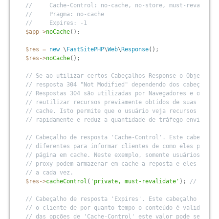
//     Cache-Control: no-cache, no-store, must-revalidat
//     Pragma: no-cache
//     Expires: -1
$app
-
>
noCache
(
)
;
$res
=
new
\
FastSitePHP
\
Web
\
Response
(
)
;
$res
-
>
noCache
(
)
;
// Se ao utilizar certos Cabeçalhos Response o Objeto Re
// resposta 304 "Not Modified" dependendo dos cabeçalhos
// Respostas 304 são utilizadas por Navegadores e outros
// reutilizar recursos previamente obtidos de suas cópia
// cache. Isto permite que o usuário veja recursos estát
// rapidamente e reduz a quantidade de tráfego enviado d
// Cabeçalho de resposta 'Cache-Control'. Este cabeçalho
// diferentes para informar clientes de como eles podem 
// página em cache. Neste exemplo, somente usuários fina
// proxy podem armazenar em cache a reposta e eles devem
// a cada vez.
$res
-
>
cacheControl
(
'private, must-revalidate'
)
;
// priva
// Cabeçalho de resposta 'Expires'. Este cabeçalho é uti
// o cliente de por quanto tempo o conteúdo é valido, en
// das opções de 'Cache-Control' este valor pode ser ign