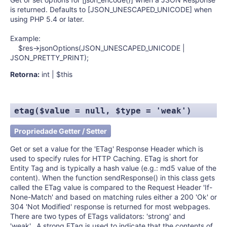
is returned. Defaults to [JSON_UNESCAPED_UNICODE] when
using PHP 5.4 or later.
Example:
$res->jsonOptions(JSON_UNESCAPED_UNICODE |
JSON_PRETTY_PRINT);
Retorna:
int | $this
etag($value = null, $type = 'weak')
Propriedade Getter / Setter
Get or set a value for the 'ETag' Response Header which is
used to specify rules for HTTP Caching. ETag is short for
Entity Tag and is typically a hash value (e.g.: md5 value of the
content). When the function sendResponse() in this class gets
called the ETag value is compared to the Request Header 'If-
None-Match' and based on matching rules either a 200 'Ok' or
304 'Not Modified' response is returned for most webpages.
There are two types of ETags validators: 'strong' and
'weak'. A strong ETag is used to indicate that the contents of