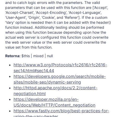
and to catch logic errors with the parameters. The valid
parameters that can be used with this function are ['Accept',
'Accept-Charset', 'Accept-Encoding', 'Accept-Language',
'User-Agent', 'Origin', 'Cookie', and 'Referer']. If the a custom
'Vary' option is needed then it can be added with the header()
function instead. Additionally testing should be performed
when using this function because depending upon how the
actual web server is configured this function could overwrite
the web server value or the web server could overwrite the
value set from this function.
Retorna:
$this | mixed | null
http://www.w3.org/Protocols/rfc2616/rfc2616-
sec14.html#sec14.44
https://developers.google.com/search/mobile-
sites/mobile-seo/dynamic-serving
http://httpd.apache.org/docs/2.2/content-
negotiation.html
https://developer.mozilla.org/en-
US/docs/Web/HTTP/Content_negotiation
https://www.fastly.com/blog/best-practices-for-
using-the-vary-header