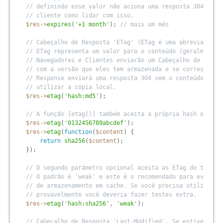
// definindo esse valor não aciona uma resposta 304 e ca
// cliente como lidar com isso.
$res
-
>
expires
(
'+1 month'
)
;
// mais um mês
// Cabeçalho de Resposta 'ETag' (ETag é uma abreviação p
// ETag representa um valor para o conteúdo (geralmente 
// Navegadores e Clientes enviarão um Cabeçalho de Requi
// com a versão que eles tem armazenada e se corresponde
// Response enviará uma resposta 304 sem o conteúdo já q
// utilizar a cópia local.
$res
-
>
etag
(
'hash:md5'
)
;
// A função [etag()] também aceita a própria hash ou uma
$res
-
>
etag
(
'0132456789abcdef'
)
;
$res
-
>
etag
(
function
(
$content
)
{
return
sha256
(
$content
)
;
}
)
;
// O segundo parâmetro opcional aceita as ETag do tipo '
// O padrão é 'weak' e este é o recomendado para evitar 
// de armazenamento em cache. Se você precisa utilizar E
// provavelmente você deveria fazer testes extra.
$res
-
>
etag
(
'hash:sha256'
,
'weak'
)
;
// Cabeçalho de Resposta 'Last-Modified'. Se estiver def