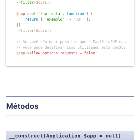
-
>
filter
(
$cors
)
;
$app
-
>
put
(
'/api-data'
,
function
(
)
{
return
[
'exemplo'
=
>
'PUT'
]
;
}
)
-
>
filter
(
$cors
)
;
// Se você não quer permitir que o FastSitePHP manipule 
// você pode desativar isso utilizando esta opção:
$app
-
>
allow_options_requests
=
false
;
Métodos
__construct(Application $app = null)