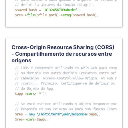
// definí-la através da função [etag()].
$saved_hash
=
'0132456789abcdef'
;
$res
-
>
file
(
$file_path
)
-
>
etag
(
$saved_hash
)
;
Cross-Origin Resource Sharing (CORS)
- Compartilhamento de recursos entre
origens
// CORS é comumente utilizado em APIs web para compartil
// ou domínio com outro domínio (recursos entre origens)
// cabeçalho 'Access-Control-Allow-Origin' em sua respos
// [cors()]. Primeiro, certifique-se de definir os cabeç
// do Objeto do App.
$app
-
>
cors
(
'*'
)
;
// Se você estiver utilizando o Objeto Response você pod
// resposta em sua criação ou para sua função [cors()].
$res
=
new
\
FastSitePHP
\
Web
\
Response
(
$app
)
;
$res
-
>
cors
(
$app
)
;