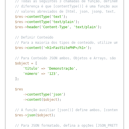
// Todas as seguintes 3 chamadas de função, definem o me
// diferença é que [contentType()] é uma função auxiliar
// valores abreviados de [html, json, jsonp, text, css, 
$res
-
>
contentType
(
'text'
)
;
$res
-
>
contentType
(
'text/plain'
)
;
$res
-
>
header
(
'Content-Type'
,
'text/plain'
)
;
// Definir Conteúdo
// Para a maioria dos tipos de conteúdo, utilize uma str
$res
-
>
content
(
'<h1>FastSitePHP</h1>'
)
;
// Para Conteúdo JSON ambos, Objetos e Arrays, são utili
$object
=
[
'título'
=
>
'Demonstração'
,
'número'
=
>
'123'
,
]
;
$res
-
>
contentType
(
'json'
)
-
>
content
(
$object
)
;
// A função auxiliar [json()] define ambos, [contentType
$res
-
>
json
(
$object
)
;
// Para JSON formatado, defina a opções [JSON_PRETTY_PRI