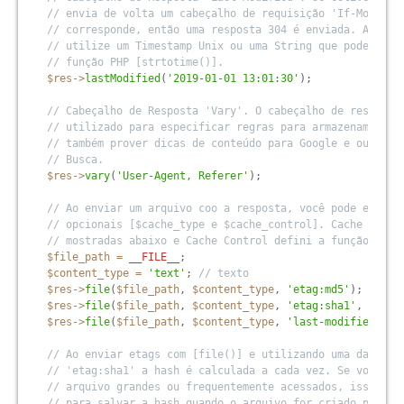
// envia de volta um cabeçalho de requisição 'If-Modifie
// corresponde, então uma resposta 304 é enviada. Ao def
// utilize um Timestamp Unix ou uma String que pode ser 
// função PHP [strtotime()].
$res
-
>
lastModified
(
'2019-01-01 13:01:30'
)
;
// Cabeçalho de Resposta 'Vary'. O cabeçalho de resposta
// utilizado para especificar regras para armazenamento 
// também prover dicas de conteúdo para Google e outros 
// Busca.
$res
-
>
vary
(
'User-Agent, Referer'
)
;
// Ao enviar um arquivo coo a resposta, você pode especi
// opcionais [$cache_type e $cache_control]. Cache Type 
// mostradas abaixo e Cache Control defini a função [cac
$file_path
=
__FILE__
;
$content_type
=
'text'
;
// texto
$res
-
>
file
(
$file_path
,
$content_type
,
'etag:md5'
)
;
$res
-
>
file
(
$file_path
,
$content_type
,
'etag:sha1'
,
'
$res
-
>
file
(
$file_path
,
$content_type
,
'last-modified'
,
'
// Ao enviar etags com [file()] e utilizando uma das dua
// 'etag:sha1' a hash é calculada a cada vez. Se você ut
// arquivo grandes ou frequentemente acessados, isso ser
// para salvar a hash quando o arquivo for criado pela p