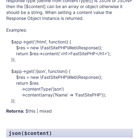
response type [define from contentType()] is JSON or JSONP
then the [$content] can be an array or object otherwise it
should be a string. When setting a content value the
Response Object Instance is returned.
Examples:
$app->get('/html', function() {
$res = new \FastSitePHP\Web\Response();
return $res->content('<h1>FastSitePHP</h1>');
});
$app->get('/json', function() {
$res = new \FastSitePHP\Web\Response();
return $res
->contentType('json')
->content(array('Name' => 'FastSitePHP'));
});
Retorna:
$this | mixed
json($content)