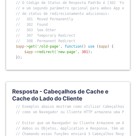
// O Código de Status de Resposta Padrão é [302 'Found']
// e um segundo parâmetro opcional para ambos App e Resp
// de status de redirecionamento adicionais:
//   301  Moved Permanently
//   302  Found
//   303  See Other
//   307  Temporary Redirect
//   308  Permanent Redirect
$app
-
>
get
(
'/old-page'
,
function
(
)
use
(
$app
)
{
$app
-
>
redirect
(
'new-page'
,
301
)
;
}
)
;
Resposta - Cabeçalhos de Cache e
Cache do Lado do Cliente
// Exemplos abaixo mostram como utilizar Cabeçalhos Resp
// como um Navegador ou Cliente HTTP armazena uma Página
// Evitar que um Navegador ou Cliente Armazene um Arquiv
// Ambos os Objetos, Application e Response, têm uma fun
// Chamando essas funções enviará 3 Cabeçalhos Response 