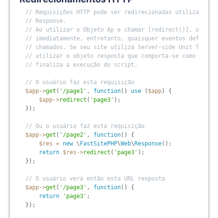
// Requisições HTTP pode ser redirecionadas utilizando o
// Response.
// Ao utilizar o Objeto Ap e chamar [redirect()], o scri
// imediatamente, entretanto, quaisquer eventos definido
// chamados. Se seu site utiliza Server-side Unit Testin
// utilizar o objeto resposta que comporta-se como uma r
// finaliza a execução do script.
// O usuário faz esta requisição
$app
-
>
get
(
'/page1'
,
function
(
)
use
(
$app
)
{
$app
-
>
redirect
(
'page3'
)
;
}
)
;
// Ou o usuário faz esta requisição
$app
-
>
get
(
'/page2'
,
function
(
)
{
$res
=
new
\
FastSitePHP
\
Web
\
Response
(
)
;
return
$res
-
>
redirect
(
'page3'
)
;
}
)
;
// O usuário verá então esta URL resposta
$app
-
>
get
(
'/page3'
,
function
(
)
{
return
'page3'
;
}
)
;