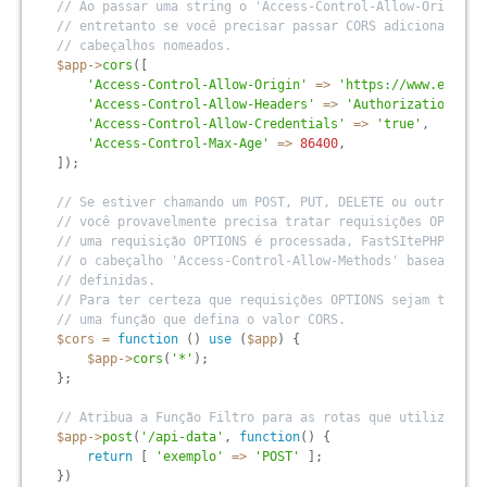
// Ao passar uma string o 'Access-Control-Allow-Origin' 
// entretanto se você precisar passar CORS adicionais, u
// cabeçalhos nomeados.
$app
-
>
cors
(
[
'Access-Control-Allow-Origin'
=
>
'https://www.exampl
'Access-Control-Allow-Headers'
=
>
'Authorization, Co
'Access-Control-Allow-Credentials'
=
>
'true'
,
'Access-Control-Max-Age'
=
>
86400
,
]
)
;
// Se estiver chamando um POST, PUT, DELETE ou outro Mét
// você provavelmente precisa tratar requisições OPTIONS
// uma requisição OPTIONS é processada, FastSItePHP defi
// o cabeçalho 'Access-Control-Allow-Methods' baseando-s
// definidas.
// Para ter certeza que requisições OPTIONS sejam tratad
// uma função que defina o valor CORS.
$cors
=
function
(
)
use
(
$app
)
{
$app
-
>
cors
(
'*'
)
;
}
;
// Atribua a Função Filtro para as rotas que utilizam CO
$app
-
>
post
(
'/api-data'
,
function
(
)
{
return
[
'exemplo'
=
>
'POST'
]
;
}
)