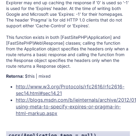
Explorer may end up caching the response if '0' is used so '-1'
is used for the 'Expires' header. At the time of writing both
Google and Microsoft use 'Expires: -1' for their homepages.
The header 'Pragma' is for old HTTP 1.0 clients that do not
support either 'Cache-Control' or 'Expires'.
This function exists in both [FastSitePHP\Application] and
[FastSitePHP\Web\Response] classes; calling the function
from the Application object specifies the headers only when a
route returns a basic response and calling the function from
the Response object specifies the headers only when the
route returns a Response object.
Retorna:
$this | mixed
http://www.w3.org/Protocols/rfc2616/rfc2616-
sec14.html#sec14.21
http://blogs.msdn.com/b/ieinternals/archive/2012/0
using-meta-to-specify-expires-or-pragma-in-
html-markup.aspx
cors(Application $app = null)