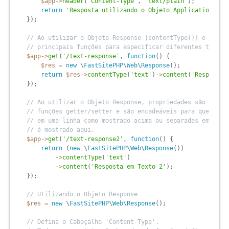
$app
-
>
header
(
'Content-Type'
,
'text/plain'
)
;
return
'Resposta utilizando o Objeto Application'
;
}
)
;
// Ao utilizar o Objeto Response [contentType()] e [cont
// principais funções para especificar diferentes tipos 
$app
-
>
get
(
'/text-response'
,
function
(
)
{
$res
=
new
\
FastSitePHP
\
Web
\
Response
(
)
;
return
$res
-
>
contentType
(
'text'
)
-
>
content
(
'Resposta 
}
)
;
// Ao utilizar o Objeto Response, propriedades são defin
// funções getter/setter e são encadeáveis para que poss
// em uma linha como mostrado acima ou separadas em múlt
// é mostrado aqui.
$app
-
>
get
(
'/text-response2'
,
function
(
)
{
return
(
new
\
FastSitePHP
\
Web
\
Response
(
)
)
-
>
contentType
(
'text'
)
-
>
content
(
'Resposta em Texto 2'
)
;
}
)
;
// Utilizando o Objeto Response
$res
=
new
\
FastSitePHP
\
Web
\
Response
(
)
;
// Defina o Cabeçalho 'Content-Type'.