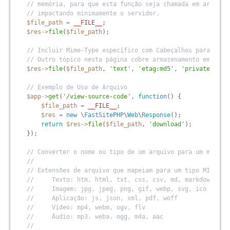
// memória, para que esta função seja chamada em arquivo
// impactando minimamente o servidor.
$file_path
=
__FILE__
;
$res
-
>
file
(
$file_path
)
;
// Incluir Mime-Type específico com Cabeçalhos para Arma
// Outro tópico nesta página cobre armazenamento em cach
$res
-
>
file
(
$file_path
,
'text'
,
'etag:md5'
,
'private'
)
;
// Exemplo de Uso de Arquivo
$app
-
>
get
(
'/view-source-code'
,
function
(
)
{
$file_path
=
__FILE__
;
$res
=
new
\
FastSitePHP
\
Web
\
Response
(
)
;
return
$res
-
>
file
(
$file_path
,
'download'
)
;
}
)
;
// Converter o nome ou tipo de um arquivo para um mime-t
//
// Extensões de arquivo que mapeiam para um tipo MIME co
//     Texto: htm, html, txt, css, csv, md, markdown, js
//     Imagem: jpg, jpeg, png, gif, webp, svg, ico
//     Aplicação: js, json, xml, pdf, woff
//     Vídeo: mp4, webm, ogv, flv
//     Áudio: mp3, weba, ogg, m4a, aac
//