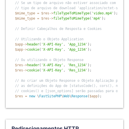
// Se um tipo de arquivo não estiver associado com um mi
// tipo de arquivo de download 'application/octet-stream
$mime_type
=
$res
-
>
fileTypeToMimeType
(
'video.mp4'
)
;
$mime_type
=
$res
-
>
fileTypeToMimeType
(
'mp4'
)
;
// Definir Cabeçalhos de Resposta e Cookies
// Utilizando o Objeto Application
$app
-
>
header
(
'X-API-Key'
,
'App_1234'
)
;
$app
-
>
cookie
(
'X-API-Key'
,
'App_1234'
)
;
// Ou utilizando o Objeto Response
$res
-
>
header
(
'X-API-Key'
,
'Res_1234'
)
;
$res
-
>
cookie
(
'X-API-Key'
,
'Res_1234'
)
;
// Ao criar um Objeto Response o Objeto Aplicação pode s
// as definições do App de [statusCode(), cors(), noCach
// cookies() e [json_options] serão passadas para o Obje
$res
=
new
\
FastSitePHP
\
Web
\
Response
(
$app
)
;
Redirecionamentos HTTP